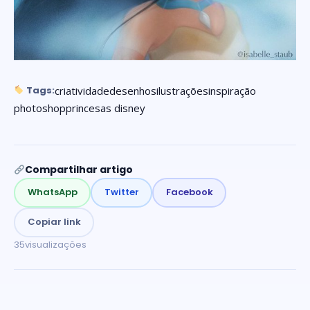
criatividade
desenhos
ilustrações
inspiração
Tags:
photoshop
princesas disney
Compartilhar artigo
WhatsApp
Twitter
Facebook
Copiar link
35
visualizações