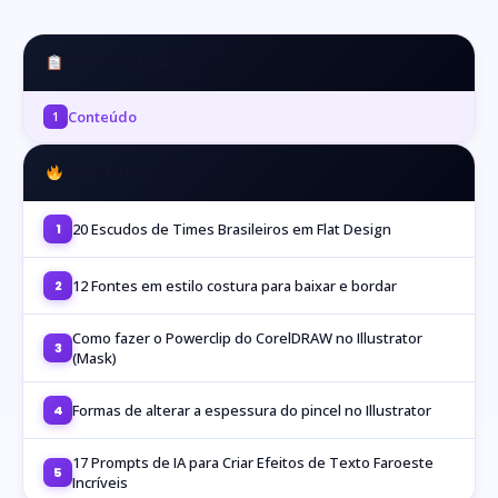
Neste artigo
Conteúdo
1
Mais Lidos
20 Escudos de Times Brasileiros em Flat Design
1
12 Fontes em estilo costura para baixar e bordar
2
Como fazer o Powerclip do CorelDRAW no Illustrator
3
(Mask)
Formas de alterar a espessura do pincel no Illustrator
4
17 Prompts de IA para Criar Efeitos de Texto Faroeste
5
Incríveis