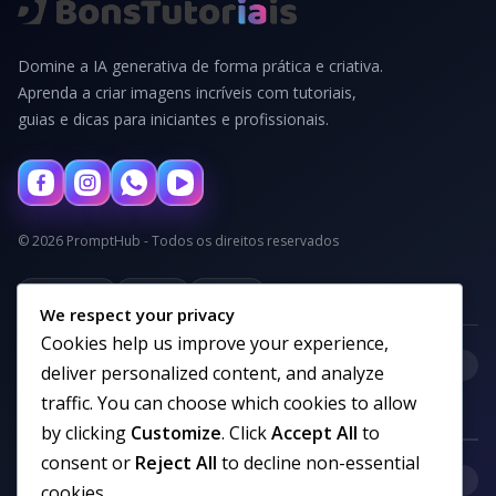
Domine a IA generativa de forma prática e criativa.
Aprenda a criar imagens incríveis com tutoriais,
guias e dicas para iniciantes e profissionais.
© 2026 PromptHub - Todos os direitos reservados
Privacidade
Termos
Cookies
We respect your privacy
Cookies help us improve your experience,
+
Categorias
deliver personalized content, and analyze
traffic. You can choose which cookies to allow
by clicking
Customize
. Click
Accept All
to
consent or
Reject All
to decline non-essential
+
Links uteis
cookies.