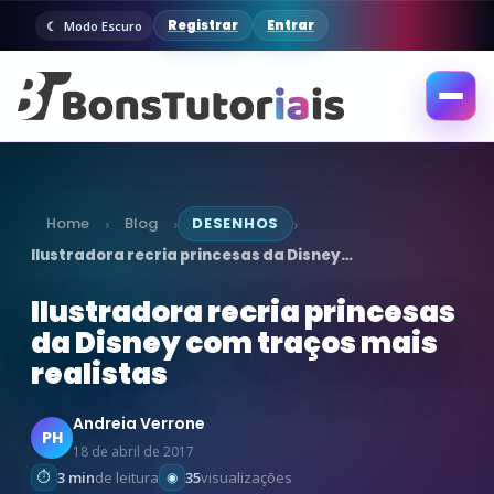
Registrar
Entrar
Modo Escuro
Abrir
menu
Home
Blog
DESENHOS
›
›
›
Ilustradora recria princesas da Disney…
Ilustradora recria princesas
da Disney com traços mais
realistas
Andreia Verrone
PH
18 de abril de 2017
3 min
de leitura
35
visualizações