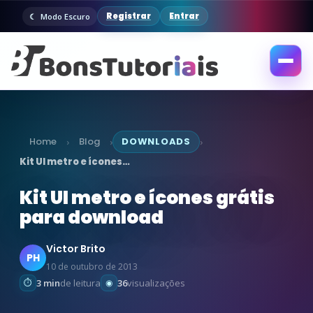
Registrar
Entrar
Modo Escuro
Abrir
menu
Home
Blog
DOWNLOADS
›
›
›
Kit UI metro e ícones…
Kit UI metro e ícones grátis
para download
Victor Brito
PH
10 de outubro de 2013
3 min
de leitura
36
visualizações