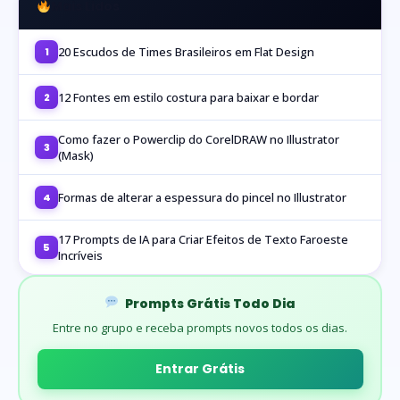
Mais Lidos
20 Escudos de Times Brasileiros em Flat Design
1
12 Fontes em estilo costura para baixar e bordar
2
Como fazer o Powerclip do CorelDRAW no Illustrator
3
(Mask)
Formas de alterar a espessura do pincel no Illustrator
4
17 Prompts de IA para Criar Efeitos de Texto Faroeste
5
Incríveis
Prompts Grátis Todo Dia
Entre no grupo e receba prompts novos todos os dias.
Entrar Grátis