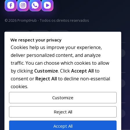
© 2026 PromptHub - Todos os direitos reservados
Privacidade
Termos
Cookies
We respect your privacy
Cookies help us improve your experience,
+
Categorias
deliver personalized content, and analyze
traffic. You can choose which cookies to allow
by clicking
Customize
. Click
Accept All
to
consent or
Reject All
to decline non-essential
+
Links uteis
cookies.
Customize
Reject All
+
Comunidade
Accept All