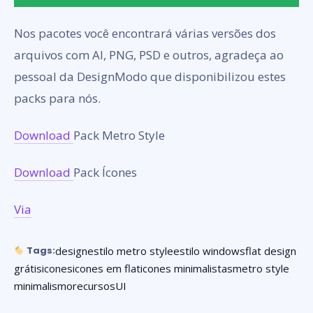
Nos pacotes você encontrará várias versões dos
arquivos com AI, PNG, PSD e outros, agradeça ao
pessoal da DesignModo que disponibilizou estes
packs para nós.
Download
Pack Metro Style
Download
Pack Ícones
Via
design
estilo metro style
estilo windows
flat design
Tags:
grátis
icones
icones em flat
icones minimalistas
metro style
minimalismo
recursos
UI