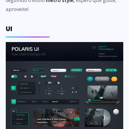
seguindo o estilo
metro style,
espero que goste,
aproveite!
UI