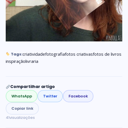
criatividade
fotografia
fotos criativas
fotos de livros
Tags:
inspiração
livraria
Compartilhar artigo
WhatsApp
Twitter
Facebook
Copiar link
41
visualizações