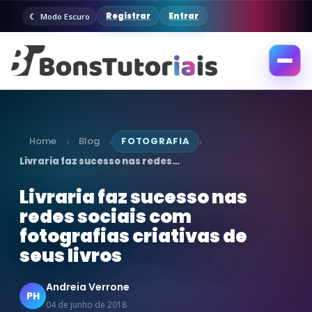
Registrar
Entrar
Modo Escuro
Abrir
menu
Home
Blog
FOTOGRAFIA
›
›
›
Livraria faz sucesso nas redes…
Livraria faz sucesso nas
redes sociais com
fotografias criativas de
seus livros
Andreia Verrone
PH
04 de junho de 2018