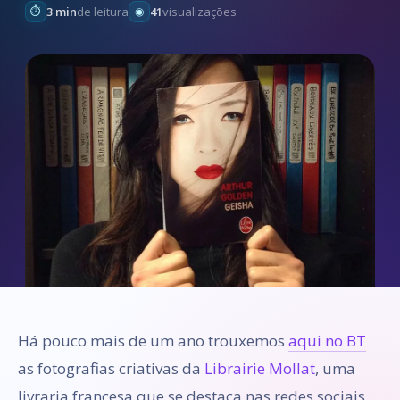
3 min
de leitura
41
visualizações
Há pouco mais de um ano trouxemos
aqui no BT
as fotografias criativas da
Librairie Mollat
, uma
livraria francesa que se destaca nas redes sociais