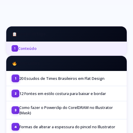
Neste artigo
Conteúdo
1
Mais Lidos
20 Escudos de Times Brasileiros em Flat Design
1
12 Fontes em estilo costura para baixar e bordar
2
Como fazer o Powerclip do CorelDRAW no Illustrator
3
(Mask)
Formas de alterar a espessura do pincel no Illustrator
4