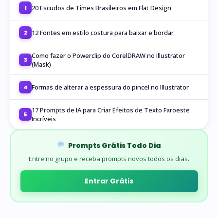
20 Escudos de Times Brasileiros em Flat Design
1
12 Fontes em estilo costura para baixar e bordar
2
Como fazer o Powerclip do CorelDRAW no Illustrator
3
(Mask)
Formas de alterar a espessura do pincel no Illustrator
4
17 Prompts de IA para Criar Efeitos de Texto Faroeste
5
Incríveis
Prompts Grátis Todo Dia
Entre no grupo e receba prompts novos todos os dias.
Entrar Grátis