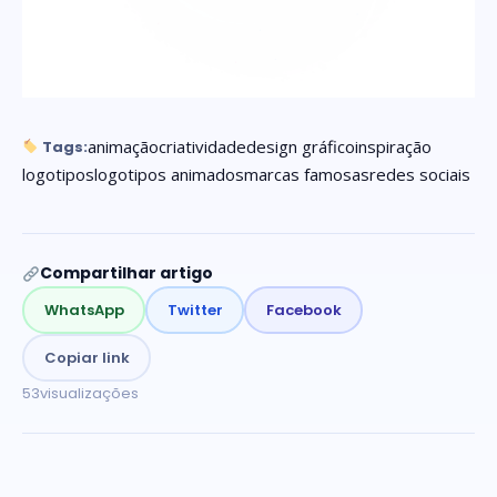
animação
criatividade
design gráfico
inspiração
Tags:
logotipos
logotipos animados
marcas famosas
redes sociais
Compartilhar artigo
WhatsApp
Twitter
Facebook
Copiar link
53
visualizações