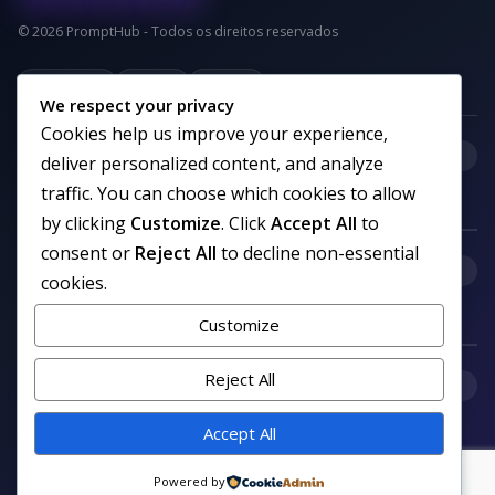
© 2026 PromptHub - Todos os direitos reservados
Privacidade
Termos
Cookies
We respect your privacy
Cookies help us improve your experience,
+
Categorias
deliver personalized content, and analyze
traffic. You can choose which cookies to allow
by clicking
Customize
. Click
Accept All
to
consent or
Reject All
to decline non-essential
+
Links uteis
cookies.
Customize
Reject All
+
Comunidade
Accept All
Siga nosso canal no WhatsApp
Powered by