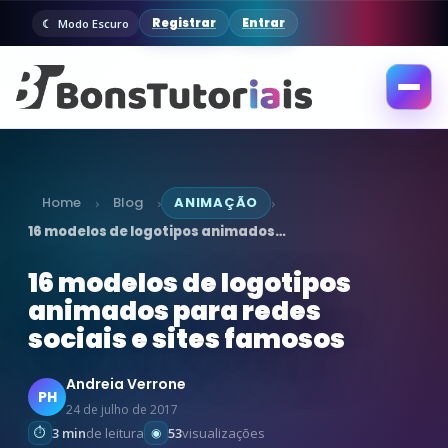
Registrar
Entrar
Modo Escuro
Abrir
menu
Home
Blog
ANIMAÇÃO
›
›
›
16 modelos de logotipos animados…
16 modelos de logotipos
animados para redes
sociais e sites famosos
Andreia Verrone
PH
24 de julho de 2017
3 min
de leitura
53
visualizações