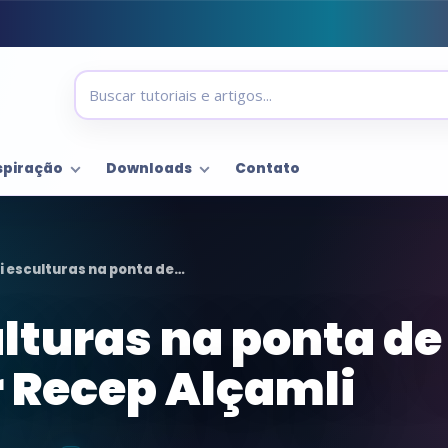
spiração
Downloads
Contato
i esculturas na ponta de…
lturas na ponta de
r Recep Alçamli