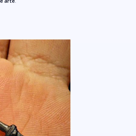
e arte
.