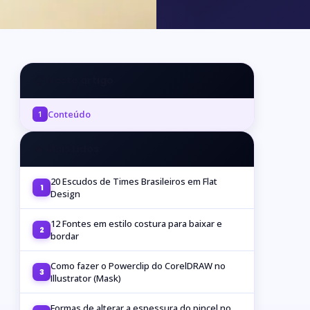
📋 Neste artigo
Conteúdo
1
🔥 Mais Lidos
20 Escudos de Times Brasileiros em Flat
1
Design
12 Fontes em estilo costura para baixar e
2
bordar
Como fazer o Powerclip do CorelDRAW no
3
Illustrator (Mask)
Formas de alterar a espessura do pincel no