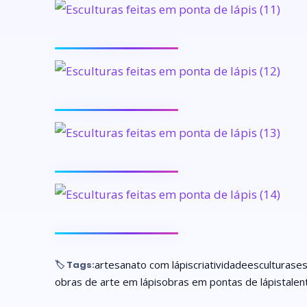
artesanato com lápis
criatividade
esculturas
es
🏷️ Tags:
obras de arte em lápis
obras em pontas de lápis
talen