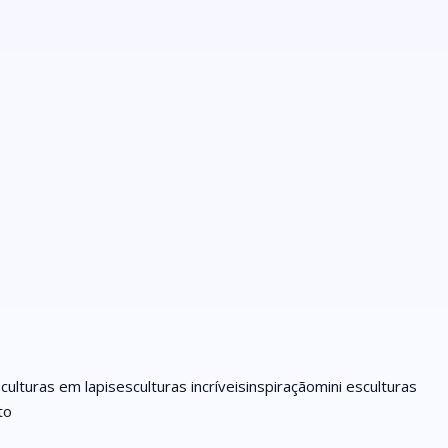
culturas em lapis
esculturas incríveis
inspiração
mini esculturas
to