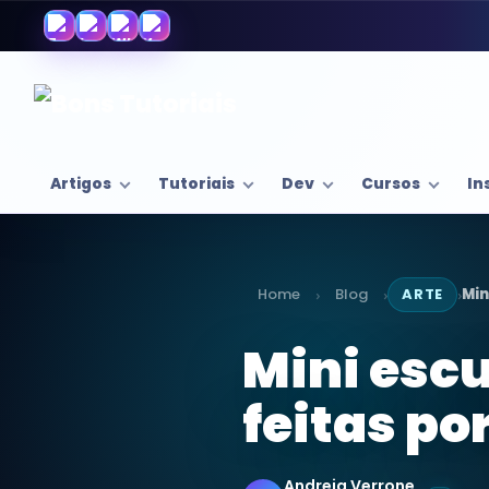
Artigos
Tutoriais
Dev
Cursos
In
Home
Blog
ARTE
Min
›
›
›
Mini escu
feitas po
Andreia Verrone