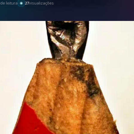
n
de leitura
27
visualizações