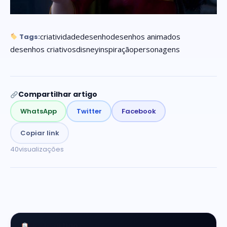
criatividade
desenho
desenhos animados
Tags:
desenhos criativos
disney
inspiração
personagens
Compartilhar artigo
WhatsApp
Twitter
Facebook
Copiar link
40
visualizações
Neste artigo