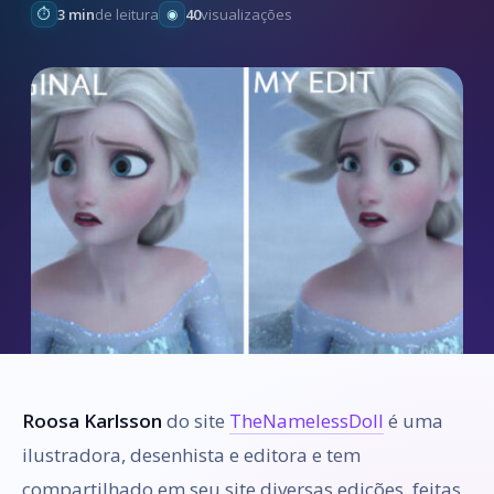
3 min
de leitura
40
visualizações
Roosa Karlsson
do site
TheNamelessDoll
é uma
ilustradora, desenhista e editora e tem
compartilhado em seu site diversas edições, feitas