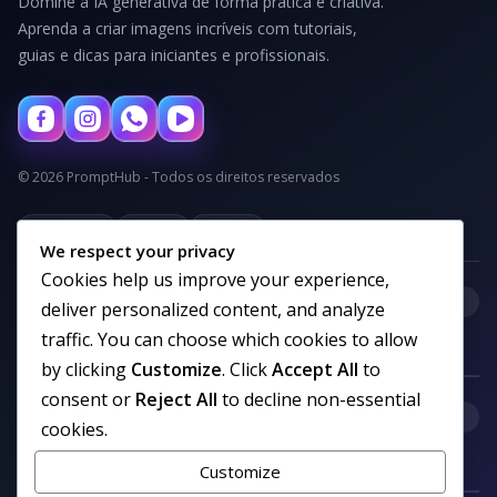
Domine a IA generativa de forma prática e criativa.
Aprenda a criar imagens incríveis com tutoriais,
guias e dicas para iniciantes e profissionais.
© 2026 PromptHub - Todos os direitos reservados
Privacidade
Termos
Cookies
We respect your privacy
Cookies help us improve your experience,
+
Categorias
deliver personalized content, and analyze
traffic. You can choose which cookies to allow
by clicking
Customize
. Click
Accept All
to
consent or
Reject All
to decline non-essential
+
Links uteis
cookies.
Customize