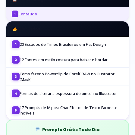
Conteúdo
1
Mais Lidos
20 Escudos de Times Brasileiros em Flat Design
1
12 Fontes em estilo costura para baixar e bordar
2
Como fazer o Powerclip do CorelDRAW no Illustrator
3
(Mask)
Formas de alterar a espessura do pincel no Illustrator
4
17 Prompts de IA para Criar Efeitos de Texto Faroeste
5
Incríveis
Prompts Grátis Todo Dia