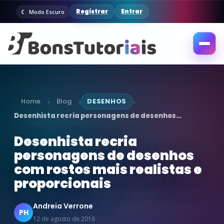
Registrar
Entrar
Modo Escuro
Abrir
menu
Home
Blog
DESENHOS
›
›
›
Desenhista recria personagens de desenhos…
Desenhista recria
personagens de desenhos
com rostos mais realistas e
proporcionais
Andreia Verrone
PH
12 de agosto de 2016