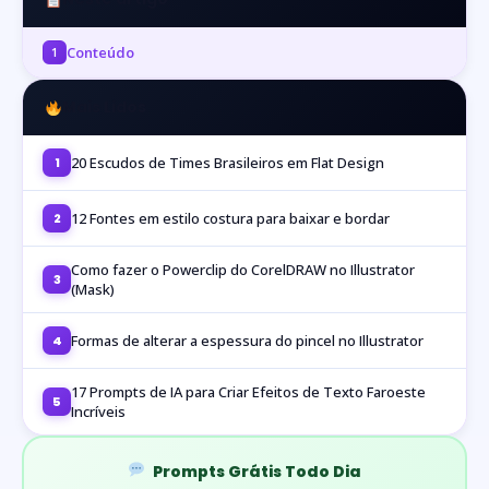
Conteúdo
1
Mais Lidos
20 Escudos de Times Brasileiros em Flat Design
1
12 Fontes em estilo costura para baixar e bordar
2
Como fazer o Powerclip do CorelDRAW no Illustrator
3
(Mask)
Formas de alterar a espessura do pincel no Illustrator
4
17 Prompts de IA para Criar Efeitos de Texto Faroeste
5
Incríveis
Prompts Grátis Todo Dia