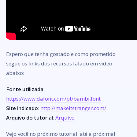
Espero que tenha gostado e como prometido
segue os links dos recursos falado em vídeo
abaixo:
Fonte utilizada
:
https://www.dafont.com/pt/bambi.font
Site indicado
:
http://makeitstranger.com/
Arquivo do tutorial
:
Arquivo
Vejo você no próximo tutorial, até a próxima!