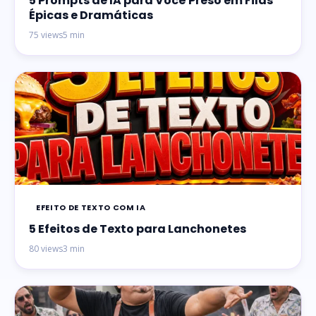
5 Prompts de IA para Você Preso em Filas
Épicas e Dramáticas
75 views
5 min
EFEITO DE TEXTO COM IA
5 Efeitos de Texto para Lanchonetes
80 views
3 min