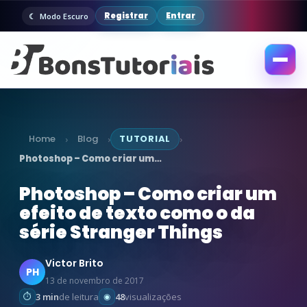
Registrar
Entrar
Modo Escuro
Abrir
menu
Home
Blog
TUTORIAL
›
›
›
Photoshop – Como criar um…
Photoshop – Como criar um
efeito de texto como o da
série Stranger Things
Victor Brito
PH
13 de novembro de 2017
3 min
de leitura
48
visualizações