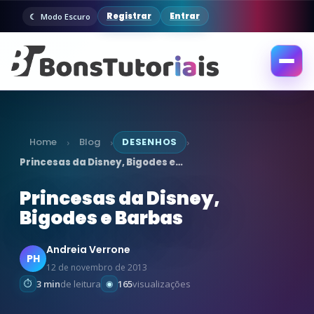
Registrar
Entrar
Modo Escuro
Abrir
menu
Home
Blog
DESENHOS
›
›
›
Princesas da Disney, Bigodes e…
Princesas da Disney,
Bigodes e Barbas
Andreia Verrone
PH
12 de novembro de 2013
3 min
de leitura
165
visualizações