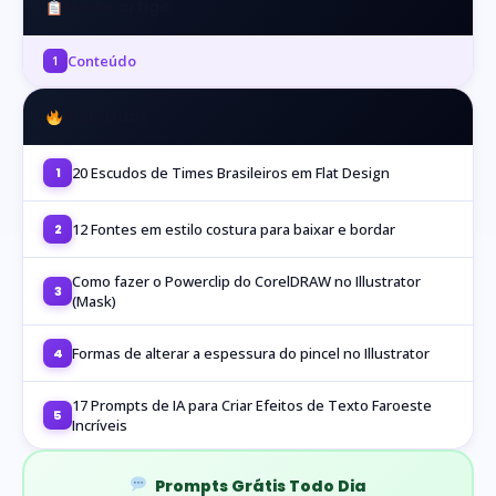
Neste artigo
Conteúdo
1
Mais Lidos
20 Escudos de Times Brasileiros em Flat Design
1
12 Fontes em estilo costura para baixar e bordar
2
Como fazer o Powerclip do CorelDRAW no Illustrator
3
(Mask)
Formas de alterar a espessura do pincel no Illustrator
4
17 Prompts de IA para Criar Efeitos de Texto Faroeste
5
Incríveis
Prompts Grátis Todo Dia