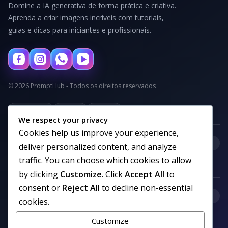
Domine a IA generativa de forma prática e criativa.
Aprenda a criar imagens incríveis com tutoriais,
guias e dicas para iniciantes e profissionais.
© 2026 PromptHub - Todos os direitos reservados
Privacidade
Termos
Cookies
We respect your privacy
Cookies help us improve your experience,
+
Categorias
deliver personalized content, and analyze
traffic. You can choose which cookies to allow
by clicking
Customize
. Click
Accept All
to
consent or
Reject All
to decline non-essential
+
Links uteis
cookies.
Customize