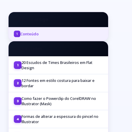
📋 Neste artigo
Conteúdo
1
🔥 Mais Lidos
20 Escudos de Times Brasileiros em Flat
1
Design
12 Fontes em estilo costura para baixar e
2
bordar
Como fazer o Powerclip do CorelDRAW no
3
Illustrator (Mask)
Formas de alterar a espessura do pincel no
4
Illustrator