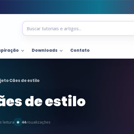
spiração
Downloads
Contato
jeto Cães de estilo
ães de estilo
e leitura
44
visualizações