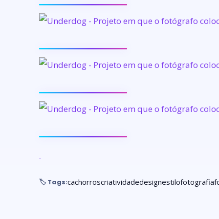
cachorros
criatividade
design
estilo
fotografia
f
🏷️ Tags: