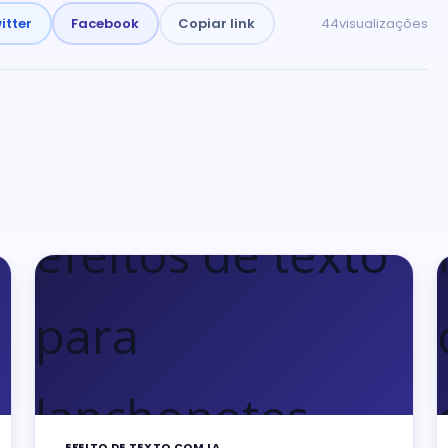
itter
Facebook
Copiar link
44
visualizações
EFEITO DE TEXTO COM IA