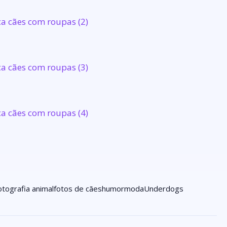
otografia animal
fotos de cães
humor
moda
Underdogs