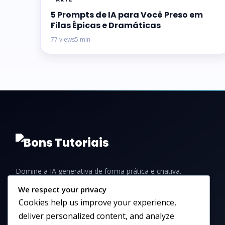
5 Prompts de IA para Você Preso em
Filas Épicas e Dramáticas
77 views
5 min
Domine a IA generativa de forma prática e criativa.
Aprenda a criar imagens incríveis com tutoriais,
We respect your privacy
guias e dicas para iniciantes e profissionais.
Cookies help us improve your experience,
deliver personalized content, and analyze