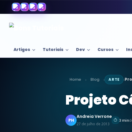
Artigos
Tutoriais
Dev
Cursos
In
Home
Blog
ARTE
Pro
›
›
›
Projeto C
Andreia Verrone
PH
3 min
d
27 de julho de 2013