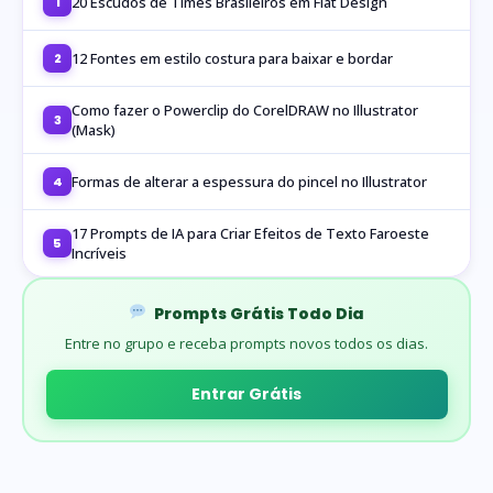
20 Escudos de Times Brasileiros em Flat Design
1
12 Fontes em estilo costura para baixar e bordar
2
Como fazer o Powerclip do CorelDRAW no Illustrator
3
(Mask)
Formas de alterar a espessura do pincel no Illustrator
4
17 Prompts de IA para Criar Efeitos de Texto Faroeste
5
Incríveis
Prompts Grátis Todo Dia
Entre no grupo e receba prompts novos todos os dias.
Entrar Grátis