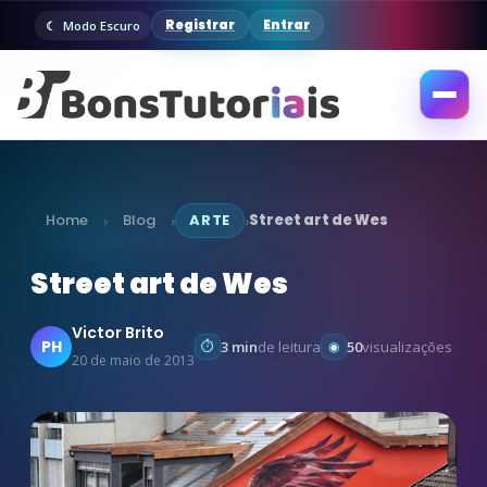
Registrar
Entrar
Modo Escuro
Abrir
menu
Home
Blog
ARTE
Street art de Wes
›
›
›
Street art de Wes
Victor Brito
PH
3 min
de leitura
50
visualizações
20 de maio de 2013