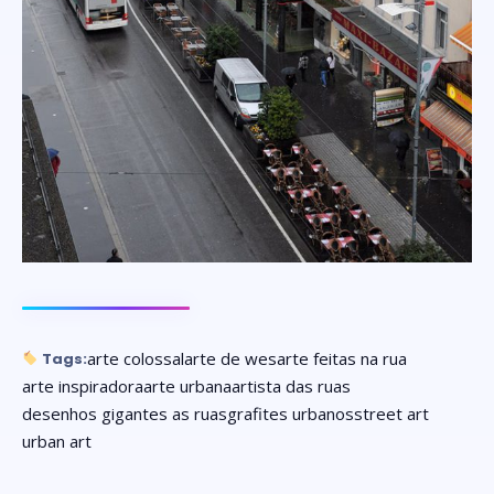
arte colossal
arte de wes
arte feitas na rua
Tags:
arte inspiradora
arte urbana
artista das ruas
desenhos gigantes as ruas
grafites urbanos
street art
urban art