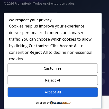
© 2026 PromptHub - Todos os direitos reservados
Privacidade
Termos
Cookies
We respect your privacy
Cookies help us improve your experience,
+
Categorias
deliver personalized content, and analyze
traffic. You can choose which cookies to allow
by clicking
Customize
. Click
Accept All
to
consent or
Reject All
to decline non-essential
+
Links uteis
cookies.
Customize
Reject All
+
Comunidade
Accept All
Siga nosso canal no WhatsApp
Powered by