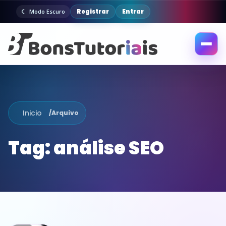
Registrar
Entrar
Modo Escuro
Abrir
menu
Inicio
/
Arquivo
Tag:
análise SEO