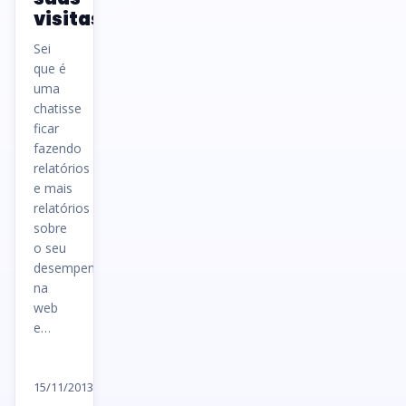
visitas!
Sei
que é
uma
chatisse
ficar
fazendo
relatórios
e mais
relatórios
sobre
o seu
desempenho
na
web
e…
Ler
artigo
15/11/2013