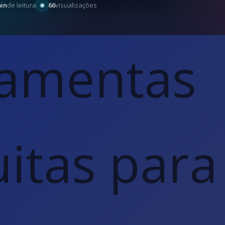
min
de leitura
66
visualizações