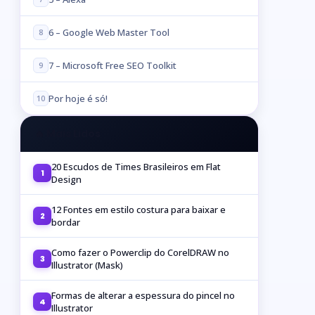
6 – Google Web Master Tool
8
7 – Microsoft Free SEO Toolkit
9
Por hoje é só!
10
🔥 Mais Lidos
20 Escudos de Times Brasileiros em Flat
1
Design
12 Fontes em estilo costura para baixar e
2
bordar
Como fazer o Powerclip do CorelDRAW no
3
Illustrator (Mask)
Formas de alterar a espessura do pincel no
4
Illustrator