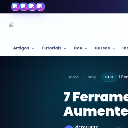
Artigos
Tutoriais
Dev
Cursos
In
Home
Blog
SEO
7 Fe
›
›
›
7 Ferrame
Aumente 
Victor Brito