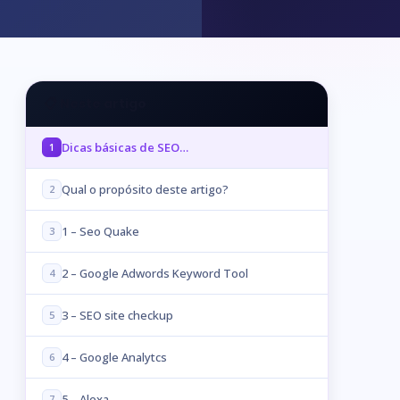
📋 Neste artigo
Dicas básicas de SEO…
1
Qual o propósito deste artigo?
2
1 – Seo Quake
3
2 – Google Adwords Keyword Tool
4
3 – SEO site checkup
5
4 – Google Analytcs
6
5 – Alexa
7