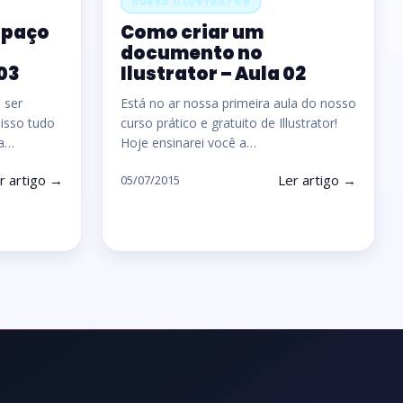
CURSO ILLUSTRATOR
spaço
Como criar um
documento no
 03
Ilustrator – Aula 02
e ser
Está no ar nossa primeira aula do nosso
 isso tudo
curso prático e gratuito de Illustrator!
ma…
Hoje ensinarei você a…
r artigo →
Ler artigo →
05/07/2015