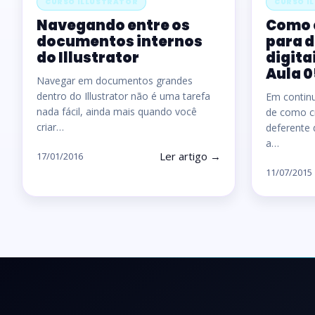
CURSO ILLUSTRATOR
CURSO I
Navegando entre os
Como 
documentos internos
para d
do Illustrator
digitai
Aula 0
Navegar em documentos grandes
dentro do Illustrator não é uma tarefa
Em contin
nada fácil, ainda mais quando você
de como cri
criar…
deferente 
a…
Ler artigo →
17/01/2016
11/07/2015