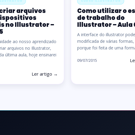
LLUSTRATOR
CURSO ILLUSTRATOR
criar arquivos
Como utilizar o e
ispositivos
de trabalho do
s no Illustrator –
Illustrator – Aula
5
A interface do illustrator pod
modificada de várias formas,
uidade ao nosso aprendizado
porque foi feita de uma for
ar arquivos no Illustrator,
da última aula, hoje ensinarei
Le
09/07/2015
Ler artigo →