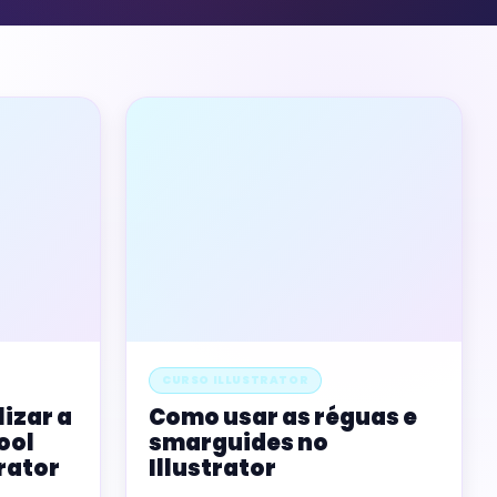
CURSO ILLUSTRATOR
lizar a
Como usar as réguas e
ool
smarguides no
trator
Illustrator