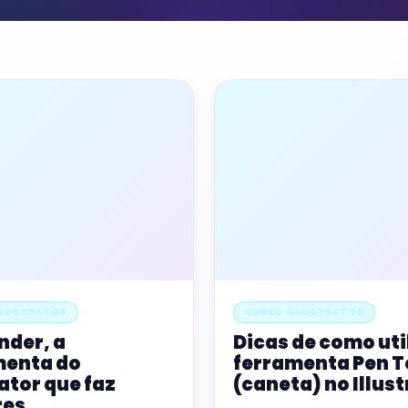
LLUSTRATOR
CURSO ILLUSTRATOR
nder, a
Dicas de como uti
menta do
ferramenta Pen T
rator que faz
(caneta) no Illus
res