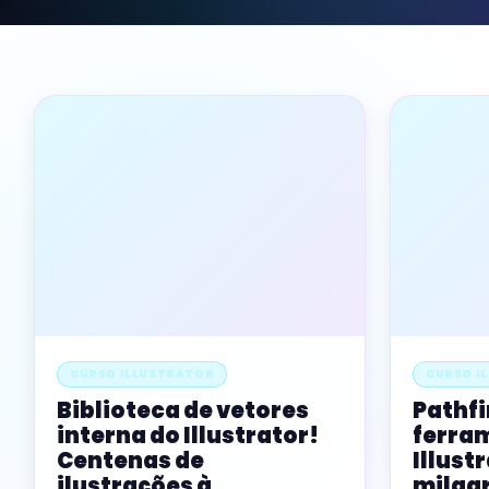
CURSO ILLUSTRATOR
CURSO I
Biblioteca de vetores
Pathfi
interna do Illustrator!
ferra
Centenas de
Illust
ilustrações à
milag