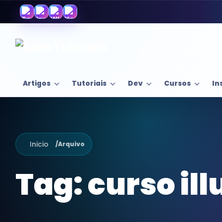
Artigos
Tutoriais
Dev
Cursos
In
Inicio
/
Arquivo
Tag:
curso ill