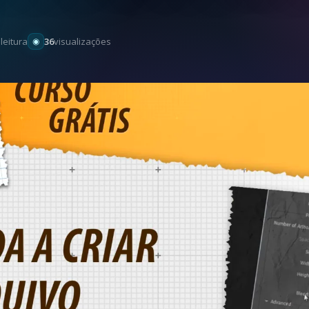
leitura
36
visualizações