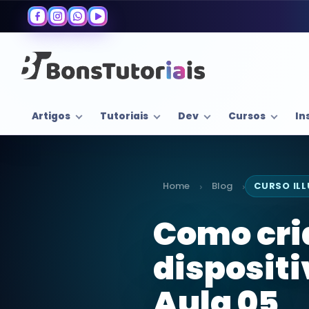
Artigos
Tutoriais
Dev
Cursos
In
Home
Blog
CURSO IL
›
›
Como cri
dispositi
Aula 05