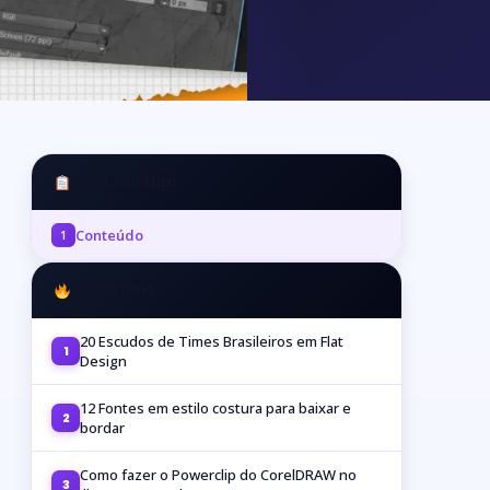
Neste artigo
Conteúdo
1
Mais Lidos
20 Escudos de Times Brasileiros em Flat
1
Design
12 Fontes em estilo costura para baixar e
2
bordar
Como fazer o Powerclip do CorelDRAW no
3