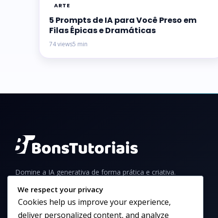
ARTE
5 Prompts de IA para Você Preso em
Filas Épicas e Dramáticas
74 views
5 min
Domine a IA generativa de forma prática e criativa.
Aprenda a criar imagens incríveis com tutoriais,
We respect your privacy
guias e dicas para iniciantes e profissionais.
Cookies help us improve your experience,
deliver personalized content, and analyze