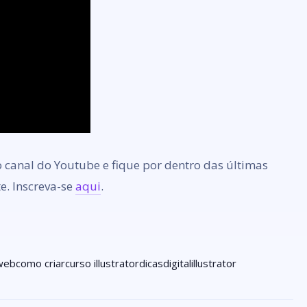
canal do Youtube e fique por dentro das últimas
te. Inscreva-se
aqui
.
web
como criar
curso illustrator
dicas
digital
illustrator