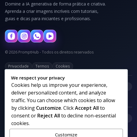
Domine a IA generativa de forma prática e criativa.
Aprenda a criar imagens incríveis com tutoriais,
guias e dicas para iniciantes e profissionais.
© 2026 PromptHub - Todos os direitos reservados
Privacidade
Termos
Cookies
We respect your privacy
Cookies help us improve your experience,
+
Categorias
deliver personalized content, and analyze
traffic. You can choose which cookies to allow
by clicking
Customize
. Click
Accept All
to
consent or
Reject All
to decline non-essential
+
Links uteis
cookies.
Customize