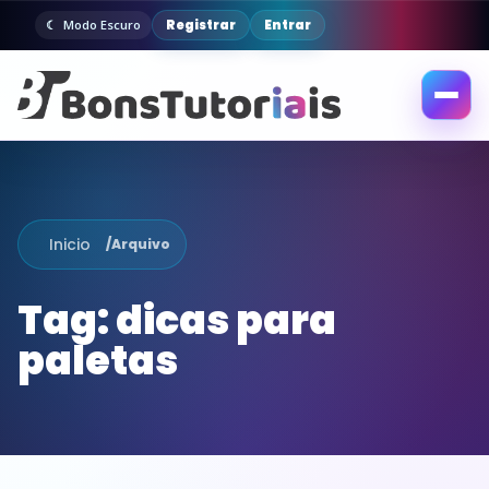
Registrar
Entrar
Modo Escuro
Abrir
menu
Inicio
/
Arquivo
Tag:
dicas para
paletas