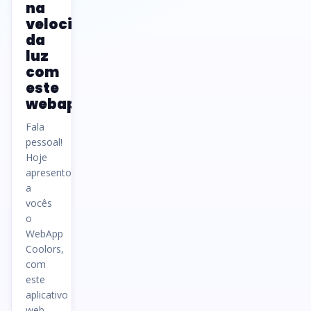
na
velocidade
da
luz
com
este
webapp
Fala
pessoal!
Hoje
apresento
a
vocês
o
WebApp
Coolors,
com
este
aplicativo
web