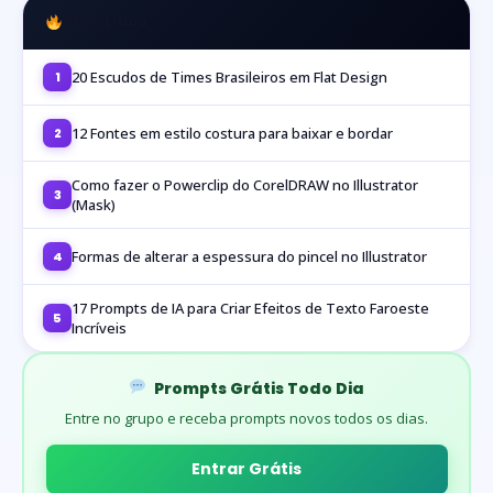
Mais Lidos
20 Escudos de Times Brasileiros em Flat Design
1
12 Fontes em estilo costura para baixar e bordar
2
Como fazer o Powerclip do CorelDRAW no Illustrator
3
(Mask)
Formas de alterar a espessura do pincel no Illustrator
4
17 Prompts de IA para Criar Efeitos de Texto Faroeste
5
Incríveis
Prompts Grátis Todo Dia
Entre no grupo e receba prompts novos todos os dias.
Entrar Grátis