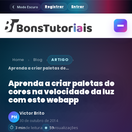
Registrar
Entrar
Modo Escuro
Abrir
menu
Home
Blog
ARTIGO
›
›
›
Aprenda a criar paletas de…
Aprenda a criar paletas de
cores na velocidade da luz
com este webapp
Victor Brito
PH
30 de outubro de 2014
3 min
de leitura
59
visualizações