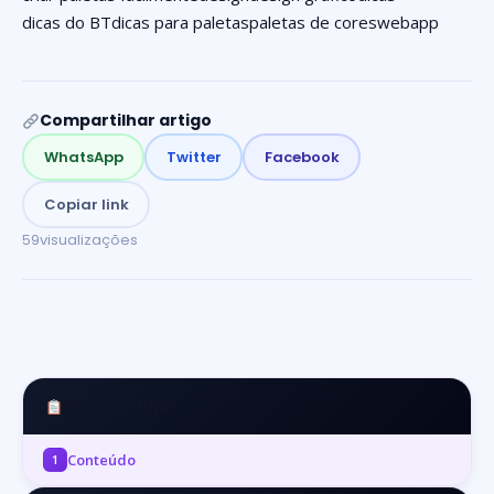
dicas do BT
dicas para paletas
paletas de cores
webapp
Compartilhar artigo
WhatsApp
Twitter
Facebook
Copiar link
59
visualizações
Neste artigo
Conteúdo
1