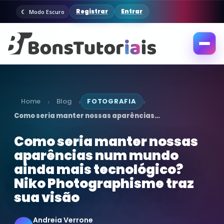
Registrar
Entrar
Modo Escuro
Abrir
menu
Home
Blog
FOTOGRAFIA
›
›
›
Como seria manter nossas aparências…
Como seria manter nossas
aparências num mundo
ainda mais tecnológico?
Niko Photographisme traz
sua visão
Andreia Verrone