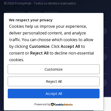
© 2026 PromptHub - Todos os direitos reservados
Privacidade
Termos
Cookies
We respect your privacy
Cookies help us improve your experience,
+
Categorias
deliver personalized content, and analyze
traffic. You can choose which cookies to allow
by clicking
Customize
. Click
Accept All
to
consent or
Reject All
to decline non-essential
+
Links uteis
cookies.
Customize
Reject All
+
Comunidade
Accept All
Siga nosso canal no WhatsApp
Powered by