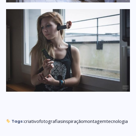
criativo
fotografias
inspiração
montagem
tecnologia
Tags: