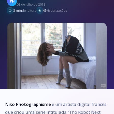
PH
03 de julho de 2018
3 min
de leitura
45
visualizações
Niko Photographisme
é um artista digital francês
que criou uma série intitulada “Tho Robot Next