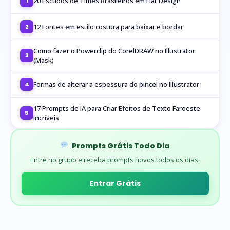
20 Escudos de Times Brasileiros em Flat Design
1
12 Fontes em estilo costura para baixar e bordar
2
Como fazer o Powerclip do CorelDRAW no Illustrator
3
(Mask)
Formas de alterar a espessura do pincel no Illustrator
4
17 Prompts de IA para Criar Efeitos de Texto Faroeste
5
Incríveis
Prompts Grátis Todo Dia
Entre no grupo e receba prompts novos todos os dias.
Entrar Grátis