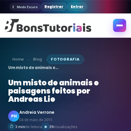
Registrar
Entrar
Modo Escuro
Abrir
menu
Home
Blog
FOTOGRAFIA
›
›
›
Um misto de animais e…
Um misto de animais e
paisagens feitos por
Andreas Lie
Andreia Verrone
PH
04 de maio de 2015
3 min
de leitura
39
visualizações