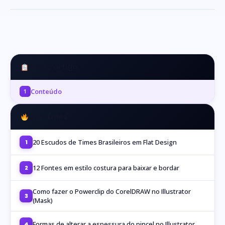
Neste artigo
Conteúdo
1
Mais Lidos
20 Escudos de Times Brasileiros em Flat Design
1
12 Fontes em estilo costura para baixar e bordar
2
Como fazer o Powerclip do CorelDRAW no Illustrator
3
(Mask)
Formas de alterar a espessura do pincel no Illustrator
4