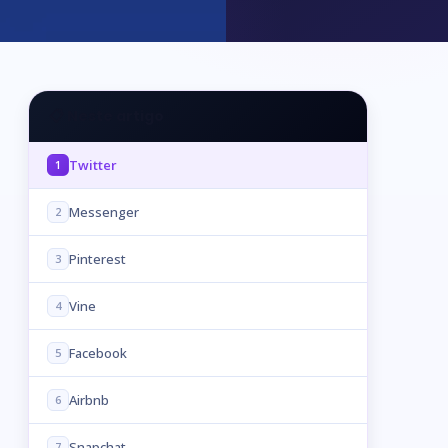
📋 Neste artigo
Twitter
1
Messenger
2
Pinterest
3
Vine
4
Facebook
5
Airbnb
6
Snapchat
7