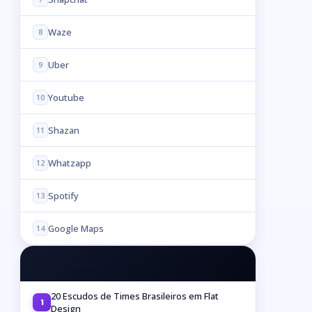
Waze
8
Uber
9
Youtube
10
Shazan
11
Whatzapp
12
Spotify
13
Google Maps
14
🔥 Mais Lidos
20 Escudos de Times Brasileiros em Flat
1
Design