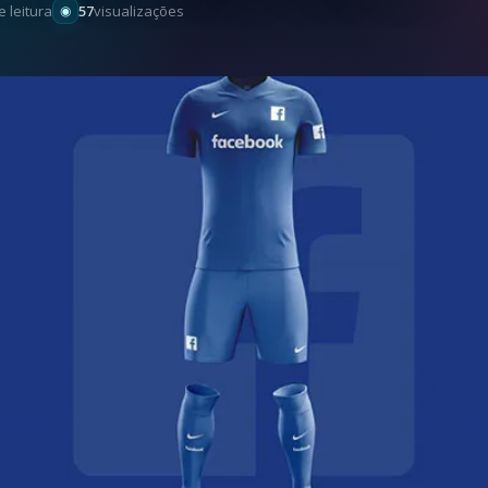
e leitura
57
visualizações