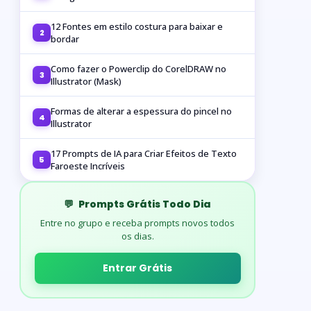
12 Fontes em estilo costura para baixar e
2
bordar
Como fazer o Powerclip do CorelDRAW no
3
Illustrator (Mask)
Formas de alterar a espessura do pincel no
4
Illustrator
17 Prompts de IA para Criar Efeitos de Texto
5
Faroeste Incríveis
💬
Prompts Grátis Todo Dia
Entre no grupo e receba prompts novos todos
os dias.
Entrar Grátis