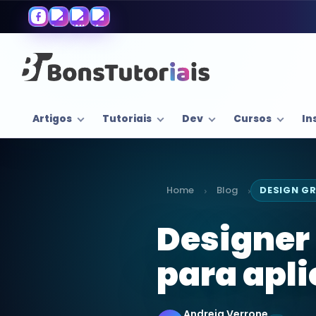
Artigos
Tutoriais
Dev
Cursos
In
Home
Blog
DESIGN G
›
›
Designer 
para apl
Andreia Verrone