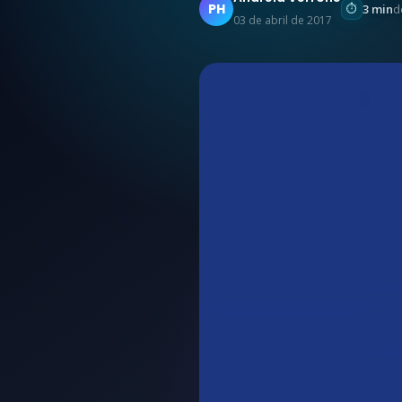
PH
3 min
d
03 de abril de 2017