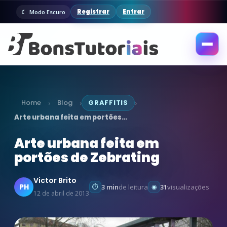
Registrar
Entrar
Modo Escuro
Abrir
menu
Home
Blog
GRAFFITIS
›
›
›
Arte urbana feita em portões…
Arte urbana feita em
portões de Zebrating
Victor Brito
PH
3 min
de leitura
31
visualizações
12 de abril de 2013