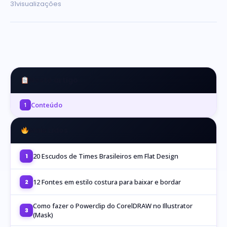
31
visualizações
Neste artigo
Conteúdo
1
Mais Lidos
20 Escudos de Times Brasileiros em Flat Design
1
12 Fontes em estilo costura para baixar e bordar
2
Como fazer o Powerclip do CorelDRAW no Illustrator
3
(Mask)