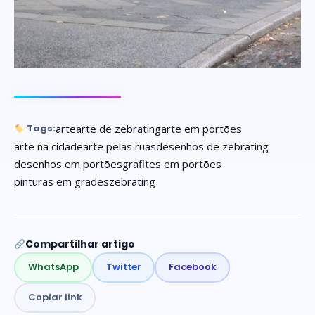
arte
arte de zebrating
arte em portões
Tags:
arte na cidade
arte pelas ruas
desenhos de zebrating
desenhos em portões
grafites em portões
pinturas em grades
zebrating
Compartilhar artigo
WhatsApp
Twitter
Facebook
Copiar link