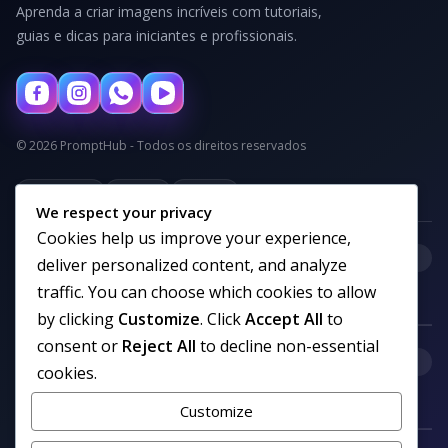
Aprenda a criar imagens incríveis com tutoriais,
guias e dicas para iniciantes e profissionais.
© 2026 PromptHub - Todos os direitos reservados
Privacidade
Termos
Cookies
We respect your privacy
Cookies help us improve your experience,
+
Categorias
deliver personalized content, and analyze
traffic. You can choose which cookies to allow
by clicking
Customize
. Click
Accept All
to
consent or
Reject All
to decline non-essential
+
Links uteis
cookies.
Customize