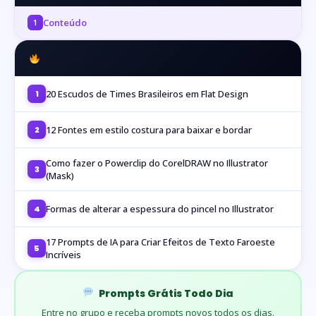
Conteúdo
1
Mais Lidos
20 Escudos de Times Brasileiros em Flat Design
1
12 Fontes em estilo costura para baixar e bordar
2
Como fazer o Powerclip do CorelDRAW no Illustrator
3
(Mask)
Formas de alterar a espessura do pincel no Illustrator
4
17 Prompts de IA para Criar Efeitos de Texto Faroeste
5
Incríveis
Prompts Grátis Todo Dia
Entre no grupo e receba prompts novos todos os dias.