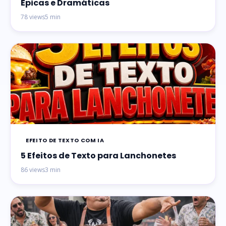
Épicas e Dramáticas
78 views
5 min
EFEITO DE TEXTO COM IA
5 Efeitos de Texto para Lanchonetes
86 views
3 min