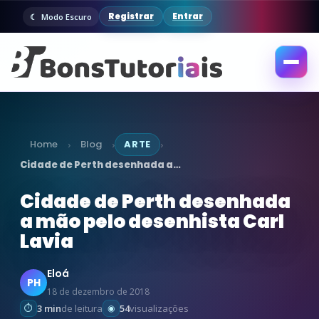
Registrar
Entrar
Modo Escuro
Abrir
menu
Home
Blog
ARTE
›
›
›
Cidade de Perth desenhada a…
Cidade de Perth desenhada
a mão pelo desenhista Carl
Lavia
Eloá
PH
18 de dezembro de 2018
3 min
de leitura
54
visualizações