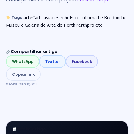
arte
Carl Lavia
desenho
Escócia
Lorna Le Bredonche
Tags:
Museu e Galeria de Arte de Perth
Perth
projeto
Compartilhar artigo
WhatsApp
Twitter
Facebook
Copiar link
54
visualizações
Neste artigo