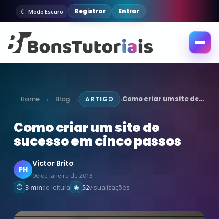
Registrar
Entrar
Modo Escuro
Abrir
menu
Home
Blog
ARTIGO
Como criar um site de…
›
›
›
Como criar um site de
sucesso em cinco passos
Victor Brito
PH
06 de janeiro de 2013
3 min
de leitura
52
visualizações