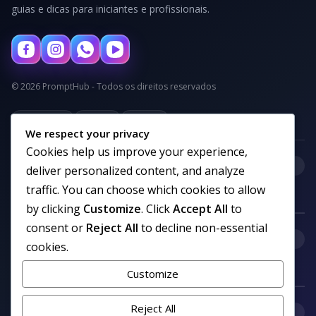
guias e dicas para iniciantes e profissionais.
© 2026 PromptHub - Todos os direitos reservados
Privacidade
Termos
Cookies
We respect your privacy
Cookies help us improve your experience,
+
Categorias
deliver personalized content, and analyze
traffic. You can choose which cookies to allow
by clicking
Customize
. Click
Accept All
to
consent or
Reject All
to decline non-essential
+
Links uteis
cookies.
Customize
Reject All
+
Comunidade