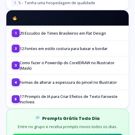
5 – Tenha uma hospedagem de qualidade
5
Mais Lidos
20 Escudos de Times Brasileiros em Flat Design
1
12 Fontes em estilo costura para baixar e bordar
2
Como fazer o Powerclip do CorelDRAW no Illustrator
3
(Mask)
Formas de alterar a espessura do pincel no Illustrator
4
17 Prompts de IA para Criar Efeitos de Texto Faroeste
5
Incríveis
Prompts Grátis Todo Dia
Entre no grupo e receba prompts novos todos os dias.