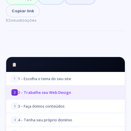
Copiar link
52
visualizações
Neste artigo
1 – Escolha o tema do seu site
1
2 – Trabalhe seu Web Design
2
3 – Faça ótimos conteúdos
3
4 – Tenha seu próprio domínio
4