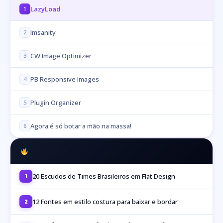
LazyLoad
1
Imsanity
2
CW Image Optimizer
3
PB Responsive Images
4
Plugin Organizer
5
Agora é só botar a mão na massa!
6
Mais Lidos
20 Escudos de Times Brasileiros em Flat Design
1
12 Fontes em estilo costura para baixar e bordar
2