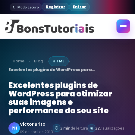
Registrar
Entrar
Modo Escuro
Abrir
menu
Home
Blog
HTML
›
›
›
Excelentes plugins de WordPress para…
Excelentes plugins de
WordPress para otimizar
suas imagens e
performance do seu site
Victor Brito
PH
3 min
de leitura
32
visualizações
09 de abril de 2013