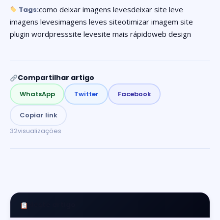
como deixar imagens leves
deixar site leve
Tags:
imagens leves
imagens leves site
otimizar imagem site
plugin wordpress
site leve
site mais rápido
web design
Compartilhar artigo
WhatsApp
Twitter
Facebook
Copiar link
32
visualizações
Neste artigo