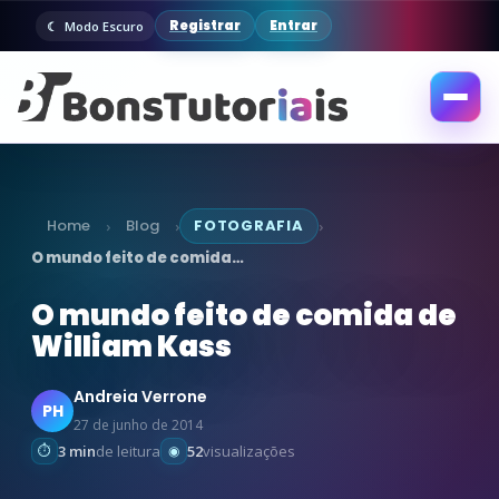
Registrar
Entrar
Modo Escuro
Abrir
menu
Home
Blog
FOTOGRAFIA
›
›
›
O mundo feito de comida…
O mundo feito de comida de
William Kass
Andreia Verrone
PH
27 de junho de 2014
3 min
de leitura
52
visualizações