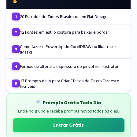
Mais Lidos
20 Escudos de Times Brasileiros em Flat Design
1
12 Fontes em estilo costura para baixar e bordar
2
Como fazer o Powerclip do CorelDRAW no Illustrator
3
(Mask)
Formas de alterar a espessura do pincel no Illustrator
4
17 Prompts de IA para Criar Efeitos de Texto Faroeste
5
Incríveis
Prompts Grátis Todo Dia
Entre no grupo e receba prompts novos todos os dias.
Entrar Grátis