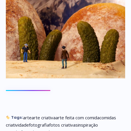
arte
arte criativa
arte feita com comida
comidas
Tags:
criatividade
fotografia
fotos criativas
inspiração