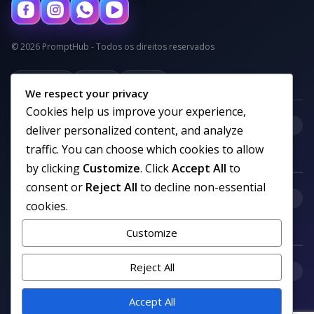
© 2026 PromptHub - Todos os direitos reservados
Privacidade
Termos
Cookies
We respect your privacy
Cookies help us improve your experience,
+
Categorias
deliver personalized content, and analyze
traffic. You can choose which cookies to allow
by clicking
Customize
. Click
Accept All
to
consent or
Reject All
to decline non-essential
+
Links uteis
cookies.
Customize
Reject All
+
Comunidade
Accept All