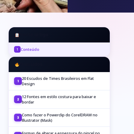
Neste artigo
Conteúdo
1
Mais Lidos
20 Escudos de Times Brasileiros em Flat
1
Design
12 Fontes em estilo costura para baixar e
2
bordar
Como fazer o Powerclip do CorelDRAW no
3
Illustrator (Mask)
Formas de alterar a espessura do pincel no