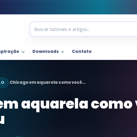
spiração
Downloads
Contato
ÃO
Chicago em aquarela como você…
›
em aquarela como
u