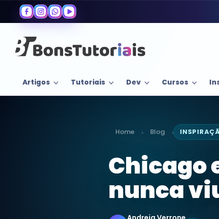
Artigos
Tutoriais
Dev
Cursos
In
Home
Blog
INSPIRAÇ
›
›
Chicago 
nunca vi
Andreia Verrone